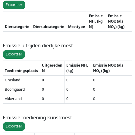
Exporteer
Emissie
Emissie
NH₃ (kg
NOx (als
Diercategorie
Diersubcategorie
Mesttype
N)
NO₂) (kg)
Emissie uitrijden dierlijke mest
Exporteer
Uitgereden
Emissie NH₃
Emissie NOx (als
Toedieningsplaats
N
(kg)
NO₂) (kg)
Grasland
0
0
0
Boomgaard
0
0
0
Akkerland
0
0
0
Emissie toediening kunstmest
Exporteer