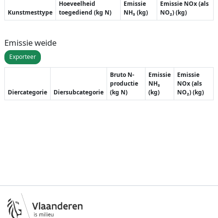
Hoeveelheid
Emissie
Emissie NOx (als
Kunstmesttype
toegediend (kg N)
NH₃ (kg)
NO₂) (kg)
Emissie weide
Exporteer
Bruto N-
Emissie
Emissie
productie
NH₃
NOx (als
Diercategorie
Diersubcategorie
(kg N)
(kg)
NO₂) (kg)