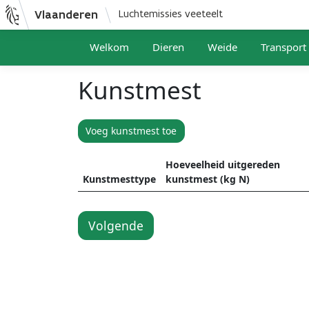
Vlaanderen
Luchtemissies veeteelt
Welkom
Dieren
Weide
Transport
Kunstmest
Voeg kunstmest toe
Hoeveelheid uitgereden
Kunstmesttype
kunstmest (kg N)
Volgende